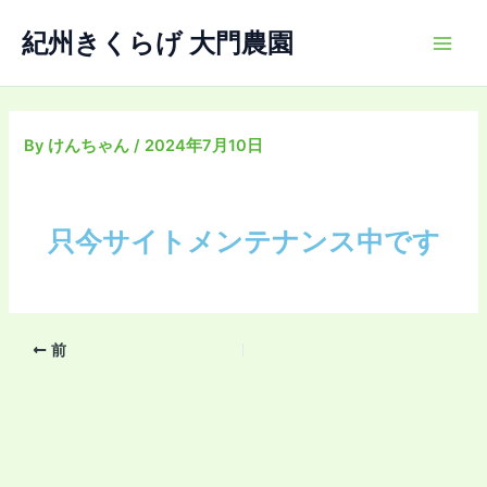
内
Main
紀州きくらげ 大門農園
容
Men
を
ス
キ
ッ
By
けんちゃん
/
2024年7月10日
プ
只今サイトメンテナンス中です
前